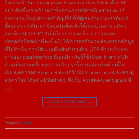
วิเคราะห์ User Journey และ Customer Pain Points ด้วย AI
อย่างลึกซึ้ง เราเข้าใจว่าขั้นตอนการสมัครที่ยุ่งยากและใช้
เวลานานเป็นอุปสรรคสำคัญที่ทำให้ผู้เล่นจำนวนมากท้อแท้
ตั้งแต่แรก ดังนั้น เราจึงมุ่งมั่นที่จะทำให้กระบวนการ สมัคร
สมาชิก BETFLIK19 เป็นไปอย่างรวดเร็ว ง่ายดาย และ
ปลอดภัยที่สุดเท่าที่จะเป็นไปได้ การลดจำนวนช่องกรอกข้อมูล
ที่ไม่จำเป็น การใช้ระบบยืนยันตัวตนด้วย OTP ที่รวดเร็ว และ
การออกแบบ Interface ที่เป็นมิตรกับผู้ใช้ (User-friendly UI)
ล้วนเป็นส่วนหนึ่งของการปรับปรุงนี้ การลงทุนในด้านนี้ไม่
เพียงแต่ช่วยลด Bounce Rate แต่ยังเพิ่ม Conversion Rate ของผู้
สมัครใหม่ได้อย่างมีนัยสำคัญ ซึ่งเป็น Positive User Signals ที่
[…]
CONTINUE READING
→
Posted in
article