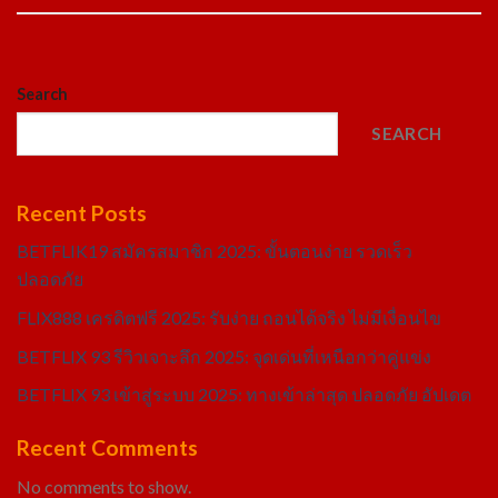
Search
SEARCH
Recent Posts
BETFLIK19 สมัครสมาชิก 2025: ขั้นตอนง่าย รวดเร็ว
ปลอดภัย
FLIX888 เครดิตฟรี 2025: รับง่าย ถอนได้จริง ไม่มีเงื่อนไข
BETFLIX 93 รีวิวเจาะลึก 2025: จุดเด่นที่เหนือกว่าคู่แข่ง
BETFLIX 93 เข้าสู่ระบบ 2025: ทางเข้าล่าสุด ปลอดภัย อัปเดต
Recent Comments
No comments to show.