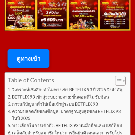
ดูทางเข้า
Table of Contents
วิเคราะห์เชิงลึก: ทำไมทางเข้า BETFLIX 93 ปี 2025 จึงสำคัญ
BETFLIX 93 เข้าสู่ระบบง่ายดาย: ขั้นตอนที่ไม่ซับซ้อน
การแก้ปัญหาทั่วไปเมื่อเข้าสู่ระบบ BETFLIX 93
ความปลอดภัยของข้อมูล: มาตรฐานสูงสุดของ BETFLIX 93
ในปี 2025
ทางเลือกในการเข้าถึง: BETFLIX 93 บนมือถือและเดสก์ท็อป
เคล็ดลับสำหรับสมาชิกใหม่: การยืนยันตัวตนและการรับโปร