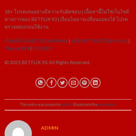
18+ โปรดเล่นอย่างมีความรับผิดชอบ | เนื้อหานี้ไม่ใช่เว็บไซต์
ทางการของ BETFLIX 93 | เงื่อนไขอาจเปลี่ยนแปลงได้ โปรด
ตรวจสอบก่อนใช้งาน
เงื่อนไขโปร BETFLIXWIN666
|
คู่มือ BETFLIX (วิธีผูก/ถอน)
|
Thestar289
|
G2G289
© 2025 BETFLIX 93. All Rights Reserved.
This entry was posted in
article
. Bookmark the
permalink
.
ADMIN