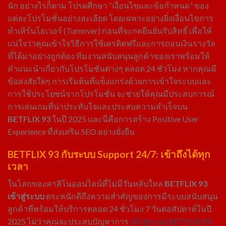
นัก อย่างไรก็ตาม โปรดศึกษา “เงื่อนไขและข้อกำหนด” ของ
แต่ละโปรโมชั่นอย่างละเอียด โดยเฉพาะอย่างยิ่งเงื่อนไขการ
ทำเทิร์นโอเวอร์ (Turnover) ก่อนที่จะกดยืนยันรับสิทธิ์ เพื่อให้
แน่ใจว่าคุณเข้าใจวิธีการใช้เครดิตฟรีและการถอนเงินรางวัล
ที่ได้มาอย่างถูกต้อง ทีมงานสนับสนุนลูกค้าของเราพร้อมให้
คำแนะนำเกี่ยวกับโปรโมชั่นต่างๆ ตลอด 24 ชั่วโมง หากคุณมี
ข้อสงสัยใดๆ การเริ่มต้นที่แข็งแกร่งด้วยการเข้าใจระบบและ
การใช้ประโยชน์จากโปรโมชั่น จะช่วยให้คุณมีประสบการณ์
การเล่นเกมที่น่าประทับใจและประสบความสำเร็จบน
BETFLIX 93
ในปี 2025 และนี่คือการสร้าง Positive User
Experience ที่ส่งเสริม SEO อย่างยั่งยืน
BETFLIX 93 กับระบบ Support 24/7: เข้าถึงได้ทุก
เวลา
ในโลกของคาสิโนออนไลน์ที่ไม่มีวันหลับใหล
BETFLIX 93
เข้าสู่ระบบ
ตระหนักดีถึงความสำคัญของการมีระบบสนับสนุน
ลูกค้าที่พร้อมให้บริการตลอด 24 ชั่วโมง 7 วันต่อสัปดาห์ในปี
2025 ไม่ว่าคุณจะประสบปัญหาการ
เข้าสู่ระบบ BETFLIX 93