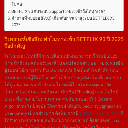
โมชั่น
BETFLIX 93 กับระบบ Support 24/7: เข้าถึงได้ทุกเวลา
คำถามที่พบบ่อย (FAQ) เกี่ยวกับการเข้าสู่ระบบ BETFLIX 93
2025
วิเคราะห์เชิงลึก: ทำไมทางเข้า BETFLIX 93 ปี 2025
จึงสำคัญ
ในโลกออนไลน์ที่มีการเปลี่ยนแปลงอย่างรวดเร็วในปี 2025
การเข้าถึงแพลตฟอร์มคาสิโนออนไลน์อย่าง
BETFLIX 93 เข้า
สู่ระบบ
ได้อย่างราบรื่นและปลอดภัยถือเป็นหัวใจสำคัญของ
ประสบการณ์ผู้ใช้ที่ดี ทางเข้าที่อัปเดตอยู่เสมอไม่เพียงแต่ช่วย
ให้ผู้เล่นสามารถเข้าถึงเกมโปรดได้โดยไม่มีสะดุด แต่ยัง
เป็นการป้องกันความเสี่ยงจากฟิชชิ่ง (Phishing) และเว็บไซต์
ปลอมที่อาจฉวยโอกาสจากความสับสนของผู้ใช้ Google
Algorithms ในปัจจุบันให้ความสำคัญกับ Security Signals และ
User Safety เป็นอย่างมาก ดังนั้น การมี
ทางเข้า BETFLIX 93
ที่
ได้รับการตรวจสอบและยืนยันว่าเป็นของแท้ จึงส่งผลต่อ Trust
Score ของเว็บไซต์โดยตรง เราใช้เทคโนโลยี AI ในการ