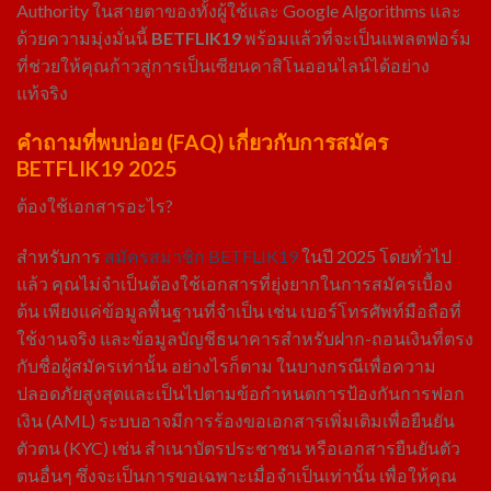
Authority ในสายตาของทั้งผู้ใช้และ Google Algorithms และ
ด้วยความมุ่งมั่นนี้
BETFLIK19
พร้อมแล้วที่จะเป็นแพลตฟอร์ม
ที่ช่วยให้คุณก้าวสู่การเป็นเซียนคาสิโนออนไลน์ได้อย่าง
แท้จริง
คำถามที่พบบ่อย (FAQ) เกี่ยวกับการสมัคร
BETFLIK19 2025
ต้องใช้เอกสารอะไร?
สำหรับการ
สมัครสมาชิก BETFLIK19
ในปี 2025 โดยทั่วไป
แล้ว คุณไม่จำเป็นต้องใช้เอกสารที่ยุ่งยากในการสมัครเบื้อง
ต้น เพียงแค่ข้อมูลพื้นฐานที่จำเป็น เช่น เบอร์โทรศัพท์มือถือที่
ใช้งานจริง และข้อมูลบัญชีธนาคารสำหรับฝาก-ถอนเงินที่ตรง
กับชื่อผู้สมัครเท่านั้น อย่างไรก็ตาม ในบางกรณีเพื่อความ
ปลอดภัยสูงสุดและเป็นไปตามข้อกำหนดการป้องกันการฟอก
เงิน (AML) ระบบอาจมีการร้องขอเอกสารเพิ่มเติมเพื่อยืนยัน
ตัวตน (KYC) เช่น สำเนาบัตรประชาชน หรือเอกสารยืนยันตัว
ตนอื่นๆ ซึ่งจะเป็นการขอเฉพาะเมื่อจำเป็นเท่านั้น เพื่อให้คุณ