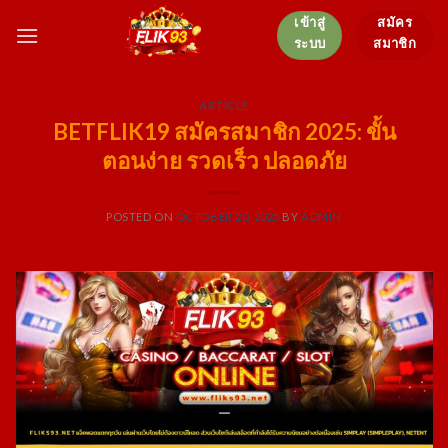
Skip
เข้าสู่
สมัคร
to
ระบบ
สมาชิก
content
ARTICLE
BETFLIK19 สมัครสมาชิก 2025: ขั้น
ตอนง่าย รวดเร็ว ปลอดภัย
POSTED ON
OCTOBER 20, 2025
BY
ADMIN