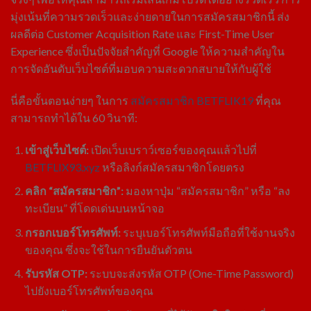
มุ่งเน้นที่ความรวดเร็วและง่ายดายในการสมัครสมาชิกนี้ ส่ง
ผลดีต่อ Customer Acquisition Rate และ First-Time User
Experience ซึ่งเป็นปัจจัยสำคัญที่ Google ให้ความสำคัญใน
การจัดอันดับเว็บไซต์ที่มอบความสะดวกสบายให้กับผู้ใช้
นี่คือขั้นตอนง่ายๆ ในการ
สมัครสมาชิก BETFLIK19
ที่คุณ
สามารถทำได้ใน 60 วินาที:
เข้าสู่เว็บไซต์:
เปิดเว็บเบราว์เซอร์ของคุณแล้วไปที่
BETFLIX93.xyz
หรือลิงก์สมัครสมาชิกโดยตรง
คลิก “สมัครสมาชิก”:
มองหาปุ่ม “สมัครสมาชิก” หรือ “ลง
ทะเบียน” ที่โดดเด่นบนหน้าจอ
กรอกเบอร์โทรศัพท์:
ระบุเบอร์โทรศัพท์มือถือที่ใช้งานจริง
ของคุณ ซึ่งจะใช้ในการยืนยันตัวตน
รับรหัส OTP:
ระบบจะส่งรหัส OTP (One-Time Password)
ไปยังเบอร์โทรศัพท์ของคุณ