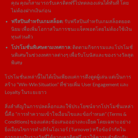
คุณ คุณก็สามารถรับเครดิตฟรีไปทดลองเล่นได้ทันที โดย
ไม่ต้องฝากเงินก่อน
ฟรีสปินสำหรับเกมสล็อต:
รับฟรีสปินสำหรับเกมสล็อตยอด
นิยม เพื่อเพิ่มโอกาสในการชนะแจ็คพอตโดยไม่ต้องใช้เงิน
ทุนส่วนตัว
โปรโมชั่นพิเศษตามเทศกาล:
ติดตามกิจกรรมและโปรโมชั่
นพิเศษในช่วงเทศกาลต่างๆ เพื่อรับโบนัสและของรางวัลสุด
พิเศษ
โปรโมชั่นเหล่านี้ไม่ได้เป็นเพียงแค่การดึงดูดผู้เล่น แต่เป็นการ
สร้าง “Win-Win Situation” ที่ช่วยเพิ่ม User Engagement และ
Loyalty ในระยะยาว
สิ่งสำคัญในการปลดล็อกและใช้ประโยชน์จากโปรโมชั่นเหล่า
นี้คือ “การทำความเข้าใจเงื่อนไขและข้อกำหนด” (Terms &
Conditions) ของแต่ละข้อเสนออย่างละเอียด โดยเฉพาะอย่าง
ยิ่งเงื่อนไขการทำเทิร์นโอเวอร์ (Turnover) หรือข้อจำกัดใน
การถอนเงินรางวัลที่ได้จากเครดิตฟรี เราให้ความสำคัญกับ